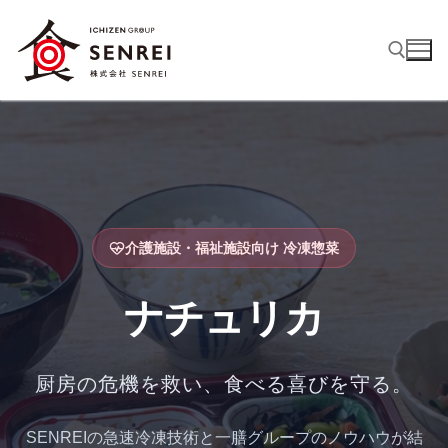
コ
ン
テ
ン
ツ
検索:
へ
ス
キ
ッ
プ
介護施設・福祉施設向け 冷凍惣菜
ナチュリカ
厨房の危機を救い、食べる喜びを守る。
SENREIの急速冷凍技術と一膳グループのノウハウが結